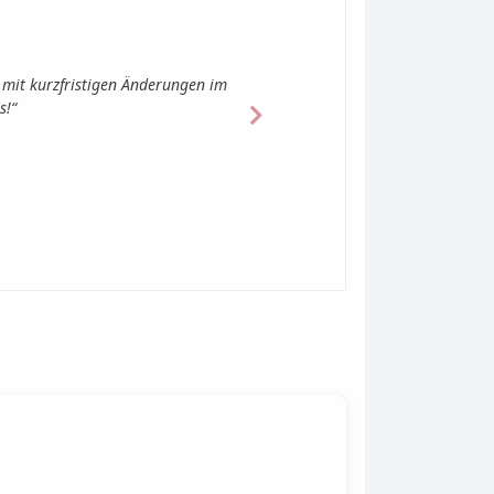
 Erreichbarkeitsdefiziten und für
elen Dank für die professionelle
len.“
Next