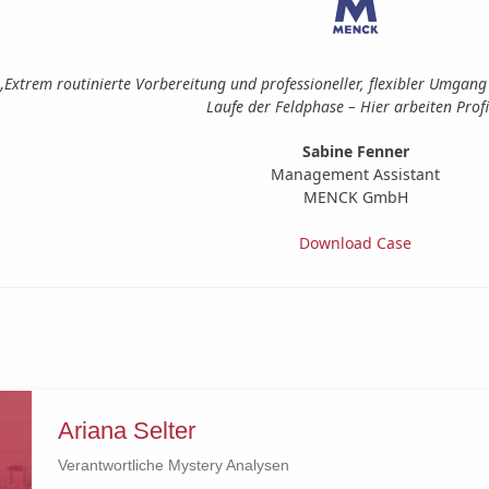
„Die Ergebnisse der Erreichbarkeitsanalyse waren für die Aufdeckung von
die Entwicklung von weiteren Optimierungsmaßnahmen sehr hilfreich. Vi
und reibungslose Umsetzung beider Testwel
Dr. Christian Kretzmann
Controlling
MVZ Dr. Kretzmann & Kollegen
Download Case
Ariana Selter
Verantwortliche Mystery Analysen
0221 / 788745 – 27