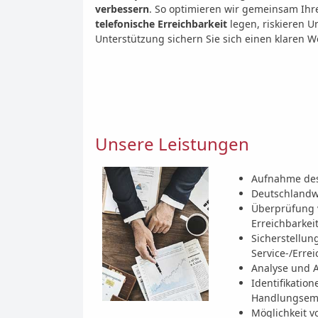
verbessern
. So optimieren wir gemeinsam Ihr
telefonische Erreichbarkeit
legen, riskieren 
Unterstützung sichern Sie sich einen klaren W
Unsere Leistungen
Aufnahme des 
Deutschlandwe
Überprüfung v
Erreichbarkei
Sicherstellun
Service-/Errei
Analyse und A
Identifikatio
Handlungsem
Möglichkeit v