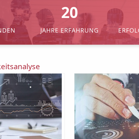
20
NDEN
JAHRE ERFAHRUNG
ERFOL
keitsanalyse