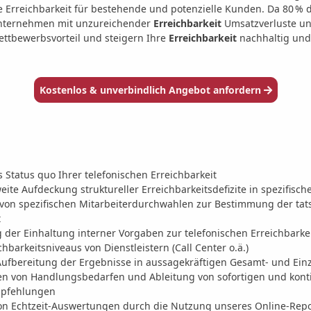
e Erreichbarkeit für bestehende und potenzielle Kunden. Da 80 %
Unternehmen mit unzureichender
Erreichbarkeit
Umsatzverluste un
ettbewerbsvorteil und steigern Ihre
Erreichbarkeit
nachhaltig und
Kostenlos & unverbindlich Angebot anfordern
Status quo Ihrer telefonischen Erreichbarkeit
ite Aufdeckung struktureller Erreichbarkeitsdefizite in spezifisc
on spezifischen Mitarbeiterdurchwahlen zur Bestimmung der tatsä
t
g der Einhaltung interner Vorgaben zur telefonischen Erreichbarke
chbarkeitsniveaus von Dienstleistern (Call Center o.ä.)
ufbereitung der Ergebnisse in aussagekräftigen Gesamt- und Einz
nen von Handlungsbedarfen und Ableitung von sofortigen und kont
pfehlungen
on Echtzeit-Auswertungen durch die Nutzung unseres Online-Repo